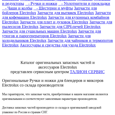
и редукторы
- Ручки и ножки
- Уплотнители и прокладки
- Чаши и колбы
- Шестерни и муфты
Запчасти для
бойлеров Electrolux
Запчасти для вытяжек Electrolux
Запчасти
для кофемашин Electrolux
Запчасти для кухонных комбайнов
Electrolux
Запчасти для плит и духовок Electrolux
Запчасти для
пылесосов Electrolux
Запчасти для СВЧ-печей Electrolux
Запчасти для сушильных машин Electrolux
Запчасти для
утюгов и парогенераторов Electrolux
Запчасти для
холодильников Electrolux
Запчасти для чайников и термопотов
Electrolux
Аксессуары и средства для ухода Electrolux
Каталог оригинальных запасных частей и
аксессуаров Electrolux
представлен сервисным центром
ТАЛИОН СЕРВИС
Оригинальные Ручки и ножки для блендеров и миксеров
Electrolux со склада производителя
Мы гарантируем, что запасные части, приобретенные в нашем магазине являются
оригинальными и соответствуют заявленным параметрам производителя.
Доставка запасных частей производится со склада в оригинальной заводской
упаковке по России и странам СНГ.