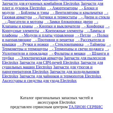
Запчасти для кухонных комбайнов Electrolux
Запчасти для
плит и духовок Electrolux
- Амортизаторы
- Блоки и
модули
- Бойлеры и тэны
- Вентиляторы и крыльчатки
-
Газовая арматура
- Датчики и термостаты
- Двери и стекла
- Двигатели и моторы
- Замки блокировки двери
-
Клапаны и краны
- Кнопки и выключатели
- Конфорки
-
Корпусные элементы
- Крепежные элементы
- Лампы и
плафоны
- Модули и платы управления
- Петли
- Полки
и направляющие
- Противни и решетки
- Рассекатели и
крышки
- Ручки и ножки
- Стеклокерамика
- Таймеры
-
Термометры и термощупы
- Термопары и свечи поджига
-
Уплотнители и прокладки
- Фильтры и мешки
- Шланги и
трубки
- Электрическая арматура
Запчасти для пылесосов
Electrolux
Запчасти для СВЧ-печей Electrolux
Запчасти для
сушильных машин Electrolux
Запчасти для утюгов и
парогенераторов Electrolux
Запчасти для холодильников
Electrolux
Запчасти для чайников и термопотов Electrolux
Аксессуары и средства для ухода Electrolux
Каталог оригинальных запасных частей и
аксессуаров Electrolux
представлен сервисным центром
ТАЛИОН СЕРВИС