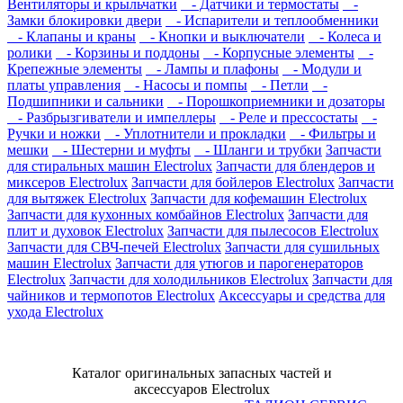
Вентиляторы и крыльчатки
- Датчики и термостаты
-
Замки блокировки двери
- Испарители и теплообменники
- Клапаны и краны
- Кнопки и выключатели
- Колеса и
ролики
- Корзины и поддоны
- Корпусные элементы
-
Крепежные элементы
- Лампы и плафоны
- Модули и
платы управления
- Насосы и помпы
- Петли
-
Подшипники и сальники
- Порошкоприемники и дозаторы
- Разбрызгиватели и импеллеры
- Реле и прессостаты
-
Ручки и ножки
- Уплотнители и прокладки
- Фильтры и
мешки
- Шестерни и муфты
- Шланги и трубки
Запчасти
для стиральных машин Electrolux
Запчасти для блендеров и
миксеров Electrolux
Запчасти для бойлеров Electrolux
Запчасти
для вытяжек Electrolux
Запчасти для кофемашин Electrolux
Запчасти для кухонных комбайнов Electrolux
Запчасти для
плит и духовок Electrolux
Запчасти для пылесосов Electrolux
Запчасти для СВЧ-печей Electrolux
Запчасти для сушильных
машин Electrolux
Запчасти для утюгов и парогенераторов
Electrolux
Запчасти для холодильников Electrolux
Запчасти для
чайников и термопотов Electrolux
Аксессуары и средства для
ухода Electrolux
Каталог оригинальных запасных частей и
аксессуаров Electrolux