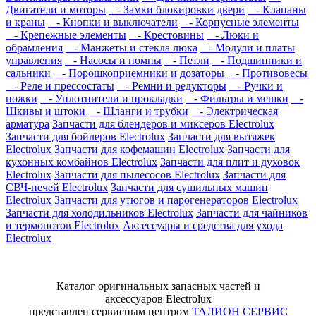
Двигатели и моторы
- Замки блокировки двери
- Клапаны
и краны
- Кнопки и выключатели
- Корпусные элементы
- Крепежные элементы
- Крестовины
- Люки и
обрамления
- Манжеты и стекла люка
- Модули и платы
управления
- Насосы и помпы
- Петли
- Подшипники и
сальники
- Порошкоприемники и дозаторы
- Противовесы
- Реле и прессостаты
- Ремни и редукторы
- Ручки и
ножки
- Уплотнители и прокладки
- Фильтры и мешки
-
Шкивы и штоки
- Шланги и трубки
- Электрическая
арматура
Запчасти для блендеров и миксеров Electrolux
Запчасти для бойлеров Electrolux
Запчасти для вытяжек
Electrolux
Запчасти для кофемашин Electrolux
Запчасти для
кухонных комбайнов Electrolux
Запчасти для плит и духовок
Electrolux
Запчасти для пылесосов Electrolux
Запчасти для
СВЧ-печей Electrolux
Запчасти для сушильных машин
Electrolux
Запчасти для утюгов и парогенераторов Electrolux
Запчасти для холодильников Electrolux
Запчасти для чайников
и термопотов Electrolux
Аксессуары и средства для ухода
Electrolux
Каталог оригинальных запасных частей и
аксессуаров Electrolux
представлен сервисным центром
ТАЛИОН СЕРВИС