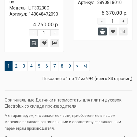
ux
Артикул:
3890818010
Модель:
LIT30230C
6 370.00 р.
Артикул:
140048472090
-
+
4 760.00 р.
-
+
1
2
3
4
5
6
7
8
9
>
>|
Показано с 1 по 12 из 994 (всего 83 страниц)
Оригинальные Датчики и термостаты для плит и духовок
Electrolux со склада производителя
Мы гарантируем, что запасные части, приобретенные в нашем
магазине являются оригинальными и соответствуют заявленным
параметрам производителя.