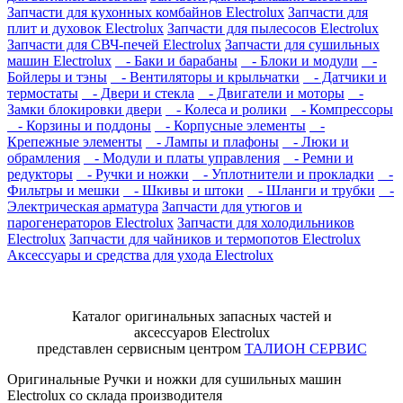
Запчасти для кухонных комбайнов Electrolux
Запчасти для
плит и духовок Electrolux
Запчасти для пылесосов Electrolux
Запчасти для СВЧ-печей Electrolux
Запчасти для сушильных
машин Electrolux
- Баки и барабаны
- Блоки и модули
-
Бойлеры и тэны
- Вентиляторы и крыльчатки
- Датчики и
термостаты
- Двери и стекла
- Двигатели и моторы
-
Замки блокировки двери
- Колеса и ролики
- Компрессоры
- Корзины и поддоны
- Корпусные элементы
-
Крепежные элементы
- Лампы и плафоны
- Люки и
обрамления
- Модули и платы управления
- Ремни и
редукторы
- Ручки и ножки
- Уплотнители и прокладки
-
Фильтры и мешки
- Шкивы и штоки
- Шланги и трубки
-
Электрическая арматура
Запчасти для утюгов и
парогенераторов Electrolux
Запчасти для холодильников
Electrolux
Запчасти для чайников и термопотов Electrolux
Аксессуары и средства для ухода Electrolux
Каталог оригинальных запасных частей и
аксессуаров Electrolux
представлен сервисным центром
ТАЛИОН СЕРВИС
Оригинальные Ручки и ножки для сушильных машин
Electrolux со склада производителя