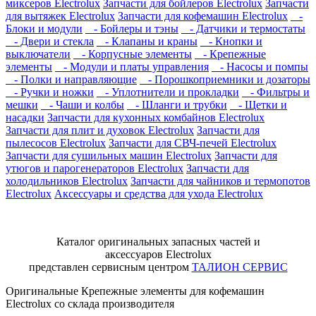
миксеров Electrolux
Запчасти для бойлеров Electrolux
Запчасти
для вытяжек Electrolux
Запчасти для кофемашин Electrolux
-
Блоки и модули
- Бойлеры и тэны
- Датчики и термостаты
- Двери и стекла
- Клапаны и краны
- Кнопки и
выключатели
- Корпусные элементы
- Крепежные
элементы
- Модули и платы управления
- Насосы и помпы
- Полки и направляющие
- Порошкоприемники и дозаторы
- Ручки и ножки
- Уплотнители и прокладки
- Фильтры и
мешки
- Чаши и колбы
- Шланги и трубки
- Щетки и
насадки
Запчасти для кухонных комбайнов Electrolux
Запчасти для плит и духовок Electrolux
Запчасти для
пылесосов Electrolux
Запчасти для СВЧ-печей Electrolux
Запчасти для сушильных машин Electrolux
Запчасти для
утюгов и парогенераторов Electrolux
Запчасти для
холодильников Electrolux
Запчасти для чайников и термопотов
Electrolux
Аксессуары и средства для ухода Electrolux
Каталог оригинальных запасных частей и
аксессуаров Electrolux
представлен сервисным центром
ТАЛИОН СЕРВИС
Оригинальные Крепежные элементы для кофемашин
Electrolux со склада производителя