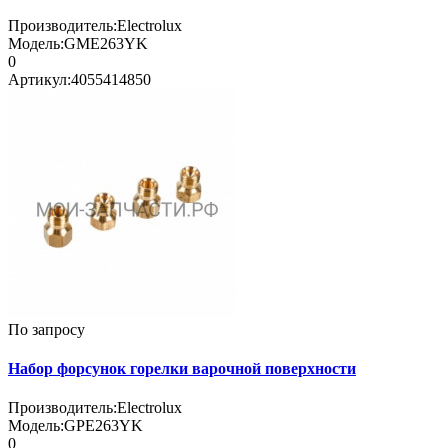
Производитель:
Electrolux
Модель:
GME263YK
0
Артикул:
4055414850
По запросу
Набор форсунок горелки варочной поверхности
Производитель:
Electrolux
Модель:
GPE263YK
0