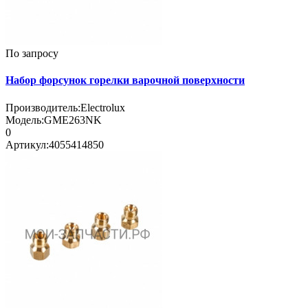
По запросу
Набор форсунок горелки варочной поверхности
Производитель:
Electrolux
Модель:
GME263NK
0
Артикул:
4055414850