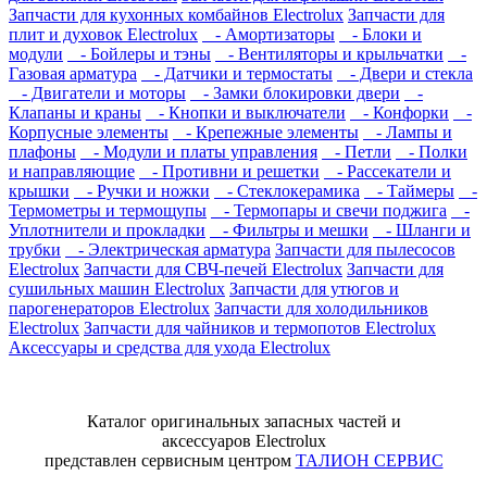
Запчасти для кухонных комбайнов Electrolux
Запчасти для
плит и духовок Electrolux
- Амортизаторы
- Блоки и
модули
- Бойлеры и тэны
- Вентиляторы и крыльчатки
-
Газовая арматура
- Датчики и термостаты
- Двери и стекла
- Двигатели и моторы
- Замки блокировки двери
-
Клапаны и краны
- Кнопки и выключатели
- Конфорки
-
Корпусные элементы
- Крепежные элементы
- Лампы и
плафоны
- Модули и платы управления
- Петли
- Полки
и направляющие
- Противни и решетки
- Рассекатели и
крышки
- Ручки и ножки
- Стеклокерамика
- Таймеры
-
Термометры и термощупы
- Термопары и свечи поджига
-
Уплотнители и прокладки
- Фильтры и мешки
- Шланги и
трубки
- Электрическая арматура
Запчасти для пылесосов
Electrolux
Запчасти для СВЧ-печей Electrolux
Запчасти для
сушильных машин Electrolux
Запчасти для утюгов и
парогенераторов Electrolux
Запчасти для холодильников
Electrolux
Запчасти для чайников и термопотов Electrolux
Аксессуары и средства для ухода Electrolux
Каталог оригинальных запасных частей и
аксессуаров Electrolux
представлен сервисным центром
ТАЛИОН СЕРВИС