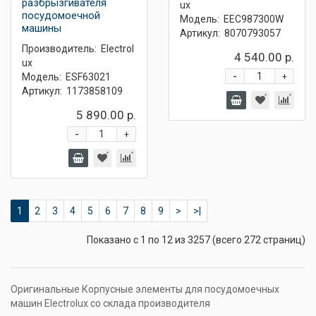
разбрызгивателя
ux
посудомоечной
Модель:
EEC987300W
машины
Артикул:
8070793057
Производитель:
Electrol
4 540.00 р.
ux
-
Модель:
ESF63021
+
Артикул:
1173858109
5 890.00 р.
-
+
1
2
3
4
5
6
7
8
9
>
>|
Показано с 1 по 12 из 3257 (всего 272 страниц)
Оригинальные Корпусные элементы для посудомоечных
машин Electrolux со склада производителя